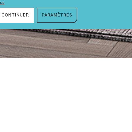
lus
CONTINUER
PARAMÈTRES
VIDÉO
Retrouvez nos
dernières
actualités,
tendances &