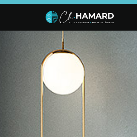
SALON
SÉJOUR
CHAMBRE
Canapés droits,
Enfilades,
Dressings,
Salons d’angles
Tables, Chaises,
Armoires, Lit
& composables,
Meubles TV,
Chevets,
Fauteuils et
Meubles de
Commodes
canapés de
complément
relaxation,
Tables basses