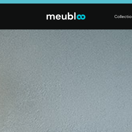
Collecti
LITERIE
DÉCO
Matelas,
Accessoires de
s,
Sommiers,
maison, Objets
Literies
déco,
électriques,
Luminaires,
Linge de maison
Déco murales