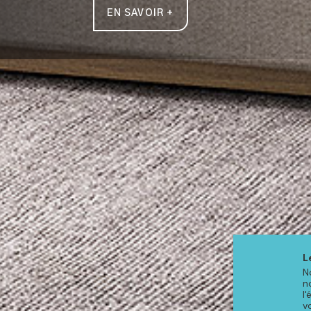
EN SAVOIR +
L
N
n
l
v