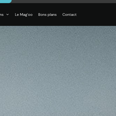
ons
Le Mag’oo
Bons plans
Contact