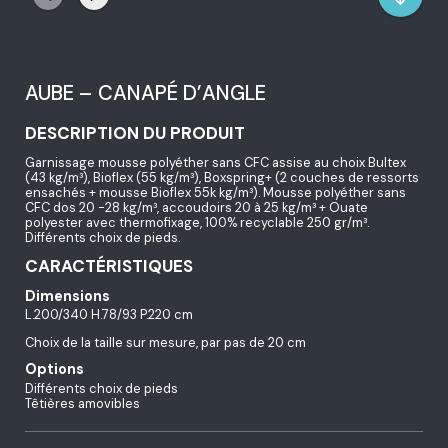
AUBE – CANAPÉ D’ANGLE
DESCRIPTION DU PRODUIT
Garnissage mousse polyéther sans CFC assise au choix Bultex
(43 kg/m³), Bioflex (55 kg/m³), Boxspring+ (2 couches de ressorts
ensachés + mousse Bioflex 55k kg/m³). Mousse polyéther sans
CFC dos 20 -28 kg/m³, accoudoirs 20 à 25 kg/m³ + Ouate
polyester avec thermofixage, 100% recyclable 250 gr/m³.
Différents choix de pieds.
CARACTÉRISTIQUES
Dimensions
L.200/340 H.78/93 P.220 cm
Choix de la taille sur mesure, par pas de 20 cm
Options
Différents choix de pieds
Têtières amovibles