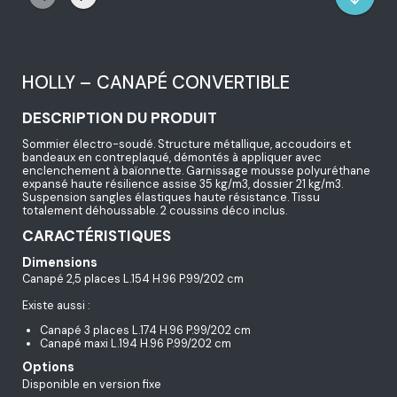
HOLLY – CANAPÉ CONVERTIBLE
DESCRIPTION DU PRODUIT
Sommier électro-soudé. Structure métallique, accoudoirs et
bandeaux en contreplaqué, démontés à appliquer avec
enclenchement à baïonnette. Garnissage mousse polyuréthane
expansé haute résilience assise 35 kg/m3, dossier 21 kg/m3.
Suspension sangles élastiques haute résistance. Tissu
totalement déhoussable. 2 coussins déco inclus.
CARACTÉRISTIQUES
Dimensions
Canapé 2,5 places L.154 H.96 P.99/202 cm
Existe aussi :
Canapé 3 places L.174 H.96 P.99/202 cm
Canapé maxi L.194 H.96 P.99/202 cm
Options
Disponible en version fixe