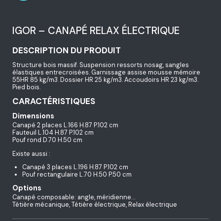
IGOR – CANAPÉ RELAX ÉLECTRIQUE
DESCRIPTION DU PRODUIT
Structure bois massif. Suspension ressorts nosag, sangles
élastiques entrecroisées. Garnissage assise mousse mémoire
55HR 85 kg/m3. Dossier HR 25 kg/m3. Accoudoirs HR 23 kg/m3.
Pied bois.
CARACTÉRISTIQUES
Dimensions
Canapé 2 places L.166 H.87 P.102 cm
Fauteuil L.104 H.87 P.102 cm
Pouf rond D.70 H.50 cm
Existe aussi :
Canapé 3 places L.196 H.87 P.102 cm
Pouf rectangulaire L.70 H.50 P.50 cm
Options
Canapé composable: angle, méridienne…
Tétière mécanique, Tétière électrique, Relax électrique