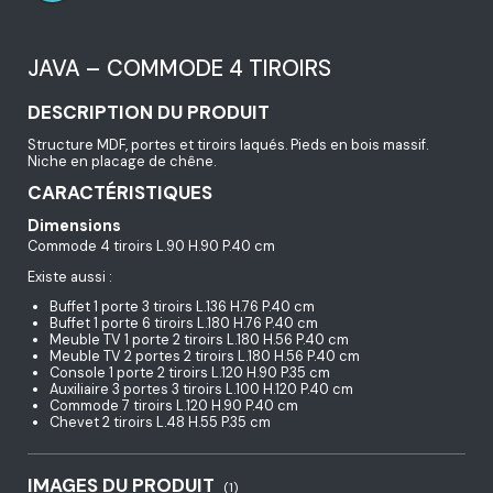
JAVA – COMMODE 4 TIROIRS
DESCRIPTION DU PRODUIT
Structure MDF, portes et tiroirs laqués. Pieds en bois massif.
Niche en placage de chêne.
CARACTÉRISTIQUES
Dimensions
Commode 4 tiroirs L.90 H.90 P.40 cm
Existe aussi :
Buffet 1 porte 3 tiroirs L.136 H.76 P.40 cm
Buffet 1 porte 6 tiroirs L.180 H.76 P.40 cm
Meuble TV 1 porte 2 tiroirs L.180 H.56 P.40 cm
Meuble TV 2 portes 2 tiroirs L.180 H.56 P.40 cm
Console 1 porte 2 tiroirs L.120 H.90 P.35 cm
Auxiliaire 3 portes 3 tiroirs L.100 H.120 P.40 cm
Commode 7 tiroirs L.120 H.90 P.40 cm
Chevet 2 tiroirs L.48 H.55 P.35 cm
IMAGES DU PRODUIT
(1)