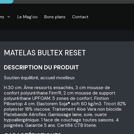
ons
Le Mag’oo
Bons plans
Contact
MATELAS BULTEX RESET
DESCRIPTION DU PRODUIT
Soutien équilibré, accueil moelleux
H.30 cm. Âme ressorts ensachés, 3 cm mousse de
confort polyuréthane Firm’R, 2 cm mousse de support
polyuréthane UPFOAM. 5 zones de confort. Finition
Pillowtop 4 cm. Elastorem Soja® soft 60 kg/m3. Tricot 82%
polyester 18% viscose. Traitement Aloe Vera non biocide.
Platebande Aéroflex. Garnissage laine, soie, ouate
hypoallergénique. 1 face de couchage toutes saisons. 4
poignées. Garantie 5 ans. Certifié CTB literie.