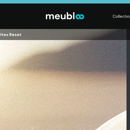
Collecti
ltex Reset
LITERIE
DÉCO
Matelas,
Accessoires de
s,
Sommiers,
maison, Objets
Literies
déco,
électriques,
Luminaires,
Linge de maison
Déco murales