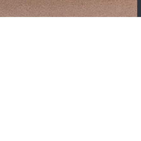
atelas Treca Impérial
Matelas Bultex Reset
ymbiose
Soft Latex