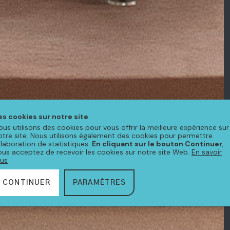
es cookies sur notre site
ous utilisons des cookies pour vous offrir la meilleure expérience sur
otre site. Nous utilisons également des cookies pour permettre
'élaboration de statistiques.
En cliquant sur le bouton Continuer
,
ous acceptez de recevoir les cookies sur notre site Web.
En savoir
lus
CONTINUER
PARAMÈTRES