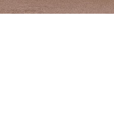
PRODUITS SIMILAIRES
Matelas Duvivier Nuits
M
Célestes
S