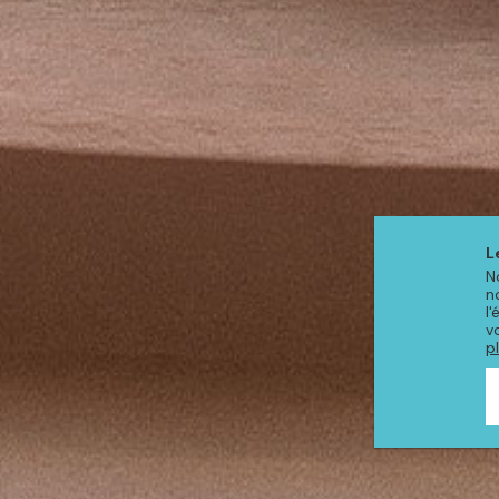
L
N
n
l
v
p