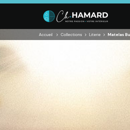
Accueil
Collections
Literie
Matelas Bu
SALON
SÉJOUR
CHAMBRE
Canapés droits,
Enfilades,
Dressings,
Salons d’angles
Tables, Chaises,
Armoires, Lit
& composables,
Meubles TV,
Chevets,
Fauteuils et
Meubles de
Commodes
canapés de
complément
relaxation,
Tables basses