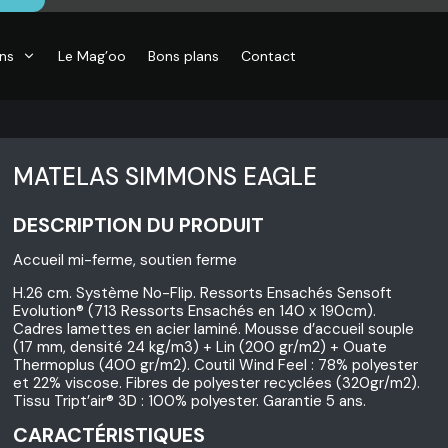
ons
Le Mag’oo
Bons plans
Contact
MATELAS SIMMONS EAGLE
DESCRIPTION DU PRODUIT
Accueil mi-ferme, soutien ferme
H.26 cm. Système No-Flip. Ressorts Ensachés Sensoft
Evolution® (713 Ressorts Ensachés en 140 x 190cm).
Cadres lamettes en acier laminé. Mousse d’accueil souple
(17 mm, densité 24 kg/m3) + Lin (200 gr/m2) + Ouate
Thermoplus (400 gr/m2). Coutil Wind Feel : 78% polyester
et 22% viscose. Fibres de polyester recyclées (320gr/m2).
Tissu Tript’air® 3D : 100% polyester. Garantie 5 ans.
CARACTÉRISTIQUES