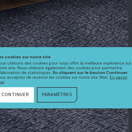
es cookies sur notre site
ous utilisons des cookies pour vous offrir la meilleure expérience sur
otre site. Nous utilisons également des cookies pour permettre
'élaboration de statistiques.
En cliquant sur le bouton Continuer
,
ous acceptez de recevoir les cookies sur notre site Web.
En savoir
lus
CONTINUER
PARAMÈTRES