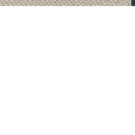
able – Meubles de
Sable – Table basse e
alon
meuble TV