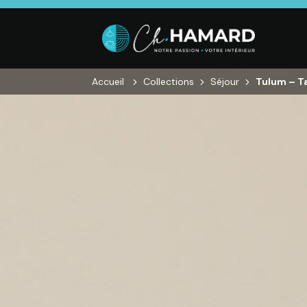
Accueil
Collections
Séjour
Tulum – Ta
SALON
SÉJOUR
CHAMBRE
Canapés droits,
Enfilades,
Dressings,
Salons d’angles
Tables, Chaises,
Armoires, Lit
& composables,
Meubles TV,
Chevets,
Fauteuils et
Meubles de
Commodes
canapés de
complément
relaxation,
Tables basses