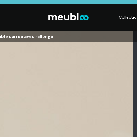
Collecti
ble carrée avec rallonge
LITERIE
DÉCO
Matelas,
Accessoires de
s,
Sommiers,
maison, Objets
Literies
déco,
électriques,
Luminaires,
Linge de maison
Déco murales