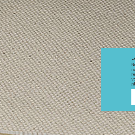
L
N
n
l
v
p