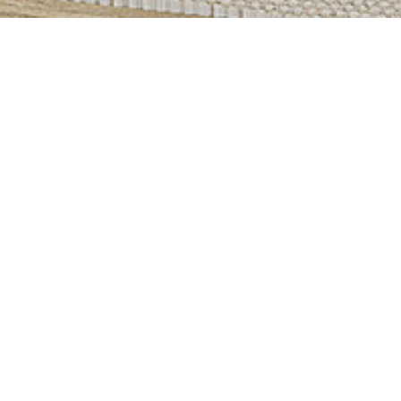
PRODUITS SIMILAIRES
Barcelone – Meuble
S
composable
s