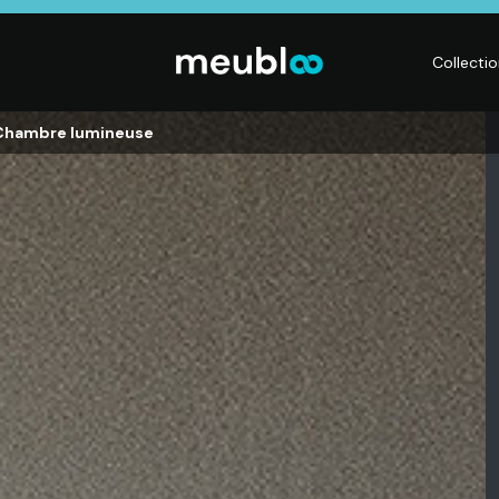
Collecti
 Chambre lumineuse
LITERIE
DÉCO
Matelas,
Accessoires de
s,
Sommiers,
maison, Objets
Literies
déco,
électriques,
Luminaires,
Linge de maison
Déco murales