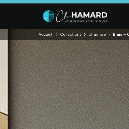
Accueil
Collections
Chambre
Biais –
SALON
SÉJOUR
CHAMBRE
Canapés droits,
Enfilades,
Dressings,
Salons d’angles
Tables, Chaises,
Armoires, Lit
& composables,
Meubles TV,
Chevets,
Fauteuils et
Meubles de
Commodes
canapés de
complément
relaxation,
Tables basses