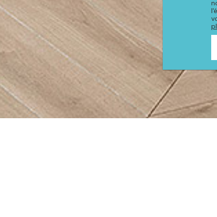
n
l
v
p
PRODUITS DE LA COLLE