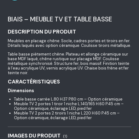
BIAIS – MEUBLE TV ET TABLE BASSE
DESCRIPTION DU PRODUIT
Meubles en placage chêne. Socle, cadres portes et tiroirs en fer.
Détails laqués avec option céramique. Coulisse tiroirs métallique.
Table basse piètement chêne. Plateau et allonge céramique sur
base MDF laqué, chêne rustique sur placage MDF. Coulisse
métallique synchronisé. Structure fer, bois massif. Finition teinte
à l’eau acrylique UV, vernis acrylique UV. Chaise bois frêne et fer
teinte noir.
CARACTÉRISTIQUES
Dimensions
Table basse carrée L.80 H.37 P.80 cm – Option céramique
Meuble TV 2 portes 1 tiroir 1 niche L.140/165 H.60 P.45 cm –
Option céramique, éclairage LED, pied fer
Meuble TV 2 portes 2 tiroirs 1 niche L.220 H.60 P.45 cm –
Option céramique, éclairage LED, pied fer
IMAGES DU PRODUIT
(1)